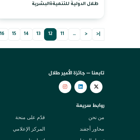
طلال الدولية للتنميةةالبشرية
16
15
14
13
12
11
…
<
|<
تابعنا — جائزة الأمير طلال
روابط سريعة
من نحن
قدّم على منحة
محاور أجفند
المركز الإعلامي