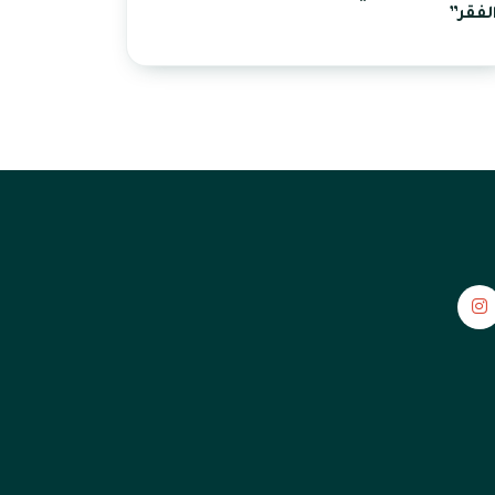
لفقر”