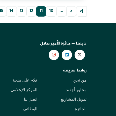
15
14
13
12
11
10
…
<
|<
تابعنا — جائزة الأمير طلال
روابط سريعة
من نحن
قدّم على منحة
محاور أجفند
المركز الإعلامي
تمويل المشاريع
اتصل بنا
الجائزة
الوظائف