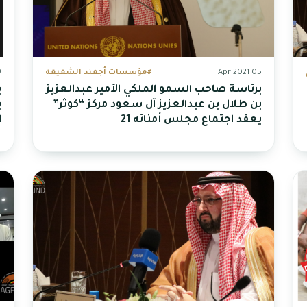
05 Apr 2021
#مؤسسات أجفند الشقيقة
20
برئاسة صاحب السمو الملكي الأمير عبدالعزيز
ب
بن طلال بن عبدالعزيز آل سعود مركز “كوثر”
ب
يعقد اجتماع مجلس أمنائه 21
ا