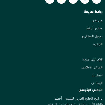
روابط سريعة
من نحن
محاور أجفند
تمويل المشاريع
الجائزة
قدّم على منحة
المركز الإعلامي
اتصل بنا
الوظائف
المكتب الرئيسي
برنامج الخليج العربي للتنمية - أجفند
8360 الأمير سطام بن عبدالعزيز - الرفيعة