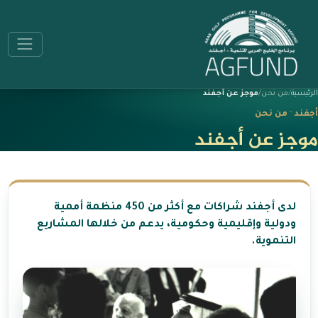
الرئيسية
من نحن
موجز عن أجفند
أجفند · من نحن
موجز عن أجفند
لدى أجفند شراكات مع أكثر من 450 منظمة أممية
ودولية وإقليمية وحكومية، يدعم من خلالها المشاريع
التنموية.