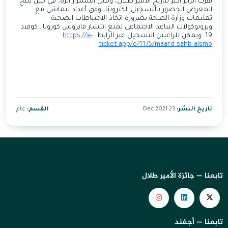
تقرب الزائر أكثر لتاريخ الأمير طلال، وتبين استمرار أثره، في حين يتيح
المعرض الحضور بالتسجيل الكترونيًا، وفق أعداد تتماشى مع
تعليمات وزارة الصحة بضرورة اتخاذ الاحتياطات الصحية
وبروتوكولات التباعد الاجتماعي لمنع انتشار فايروس كورونا ـ كوفيد
19. ويمكن للراغبين التسجيل عبر الرابط:
https://e-
ticket.app/e/1175/maard-sahb-alsmo
تاريخ النشر:
23 Dec 2021
القسم:
عام
تابعنا — جائزة الأمير طلال
تابعنا — أجفند