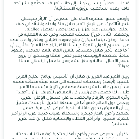
قيادات العمل الإنساني دوليًا، إلى جانب تعريف المجتمع بشرائحه
كافة، بهذه الشخصية الرؤيوية الاستثنائية".
وأوضح سمو المشرف العام على المعرض أن "الزائر سيحظى
بتجربة التعرف على تاريخ الأمير طلال منذ ولادته ونشأته في كنف
الملك المؤسس عبدالعزيز بن عبدالرحمن الفيصل ووالدته ـ
يرحمهما الله ــ ، مرورًا بتنشئته العلمية، وحتى حياته العملية في
خدمة الوطن، بينما سيكون جناح جهوده كقيادي ومفكر ولاعب مهم
على المسرح الدولي تنمويًا وإنسانيًا الأكثر ثراء هذا العام" لافتًا إلى أن
" ما قدم الأمير طلال كمساعد للأمين العام للأمم المتحدة ومبعوثًا
ساميًا لمنظمة اليونيسف يعتبر فصل مهمًا ويستحق أن يروى
ليلهم الأجيال الحالية ويحفز الشغوفين بالعمل الإنساني محليًا
ودوليًا".
وبين الأمير عبد العزيز بن طلال أن "تأسيس برنامج الخليج العربي
للتنمية (أجنفد) ومنظماته الشقيقة التي تقدم قيمة مضافة مهمة
منذ أربعين عامًا، تعتبر بصمة مهمة في تاريخ مؤسسها الأمير
طلال، لذا خصص جزء رئيس في المعرض لتعريف الزائر بـ"أجفند"
وأثره التنموي بالأرقام والإحصاءات على مستوى الوطن العربي
وبعض دول العالم خصوصًا في منطقة الشرق الأوسط"، مشيرًا
إلى أن المعرض يحوي مقتنيات نادرة تعرض لأول مرة، ضمن
تصميم وأخرج بأفكار مبتكرة واستخدام تقنيات حديثة تقرب الزائر أكثر
للتعرف مسيرة وأثر أمير العطاء والإنسانية طلال بن عبدالعزيز
المستمر".
يذكر أن المعرض صمم وأخرج بأفكار مبتكرة توظف تقنيات حديثة