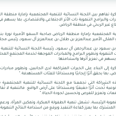
تفاهم بين اللجنة النسائية للتنمية المجتمعية بإمارة منطقة الري
ات والبرامج التنموية ذات الأثر الاجتماعي والاقتصادي، بما يسهم في
طاع غير الربحي في منطقة الرياض
.
نمية المجتمعية بإمارة منطقة الرياض صاحبة السمو الأميرة نورة
ملكي الأمير عبدالعزيز بن طلال بن عبدالعزيز آل سعود، رئيس مجل
ن سعود بن عبدالرحمن آل سعود، رئيسة اللجنة النسائية للتنمية ا
تنموية وتطوير البرامج والمبادرات الموجهة لخدمة المجتمع المح
 يسهم في تعزيز أثرها واستدامتها
.
إلى البناء على الخبرات المتراكمة لدى الجانبين، وتطوير مبادر
بما يحقق أثرًا إيجابيًا ومستدامًا للفئات المستهدفة
".
 الشراكة التي تجمعنا مع اللجنة النسائية للتنمية المجتمعية ب
ة تُحدث أثرًا حقيقيًا ومستدامًا على أرض الواقع. فالتنمية لا تُقاس
معات وتعزيز للفرص وتحسين لجودة الحياة
".
تنموية الرئيسة، تشمل تنمية الطفولة المبكرة، وتمكين المرأة، ودعم
لمشترك بما يعزز كفاءة التنفيذ ويرفع من استدامة النتائج التنموية
.