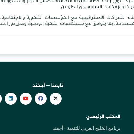
 يتولى إعداد خطة تنفيذية متكاملة تتضمن الأدوار والمسؤوليات و
ات والإمكانات المتاحة لدى الطرفين
.
ناء
الشراكات
الاستراتيجية
مع
المؤسسات
التنموية
والاجتماعية،
مستدامة،
بما
يتوافق
مع
مستهدفات
التنمية
الوطنية
ويعزز
دور
القط
تابعنا — أجفند
المكتب الرئيسي
برنامج الخليج العربي للتنمية - أجفند