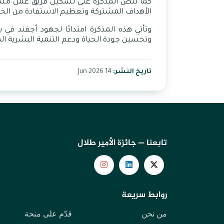
كما تنص المذكرة على تشكيل فريق عمل مشترك
الأهداف المشتركة وتعظيم الاستفادة من الخبر
وتأتي
هذه
المذكرة
امتدادًا
لجهود
أجفند
في
ب
وتحسين
جودة
الحياة
ودعم
التنمية
البشرية
ال
تاريخ النشر:
14 Jun 2026
تابعنا — جائزة الأمير طلال
روابط سريعة
من نحن
قدّم على منحة