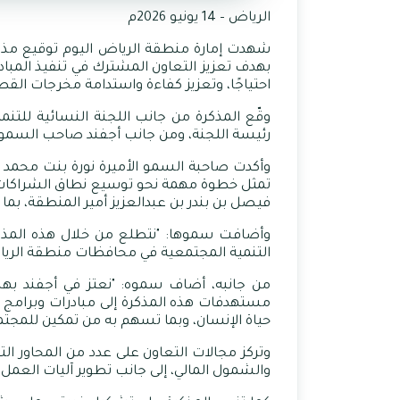
الرياض – 14 يونيو 2026م
شهدت إمارة منطقة الرياض اليوم توقيع مذكرة 
بهدف تعزيز التعاون المشترك في تنفيذ المبادر
احتياجًا، وتعزيز كفاءة واستدامة مخرجات الق
وقّع المذكرة من جانب اللجنة النسائية للت
رئيسة اللجنة، ومن جانب أجفند صاحب السمو ال
وأكدت صاحبة السمو الأميرة نورة بنت محمد ب
تمثل خطوة مهمة نحو توسيع نطاق الشراكات ال
فيصل بن بندر بن عبدالعزيز أمير المنطقة، بما
وأضافت سموها: "نتطلع من خلال هذه المذكرة 
التنمية المجتمعية في محافظات منطقة الرياض، 
من جانبه، أضاف سموه: "نعتز في أجفند بهذه
مستهدفات هذه المذكرة إلى مبادرات وبرامج نوعي
حياة الإنسان، وبما تسهم به من تمكين للمجت
وتركز مجالات التعاون على عدد من المحاور ال
والشمول المالي، إلى جانب تطوير آليات العمل ا