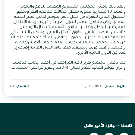
وبعد ذلك ناقش المجلس المشاريع المقدمة للدعم والتمويل
واعتمد 10 مشاريع تنموية تغطي مجالات مكافحة الفقر وتحقيق
الشمول المالي للفقراء من خلال دعم المؤتمر الثامن عشر لحملة
قمة الإقراض متناهي الصغر للدول العربية وأفريقيا، رعاية الأطفال
المعرضين للخطر، وتطوير البرامج التأهيلية للأطفال التوحديين،
وتأسيس مرصد إعلامي لحقوق الطفل العربي، وتمكين الشباب في
المنطقة العربية، وتعزيز الحضور الإعلامي للمرأة وتمكينها اقتصادياً
من خلال الجمعيات الأهلية، تقدمت بها منظمات أممية وعالمية،
وإقليمية وأهلية عربية وتستفيد منها كافة الدول العربية إضافة إلى
عدد من الدول النامية الأخرى.
كما ناقش الاجتماع تقرير لجنة المراجعة في أجفند، بجانب مناقشة
وإقرار القوائم المالية للعام المالي 2014م، وتقرير مراجعي الحسابات.
تاريخ النشر:
01 Jun 2015
القسم:
عام
تابعنا — جائزة الأمير طلال