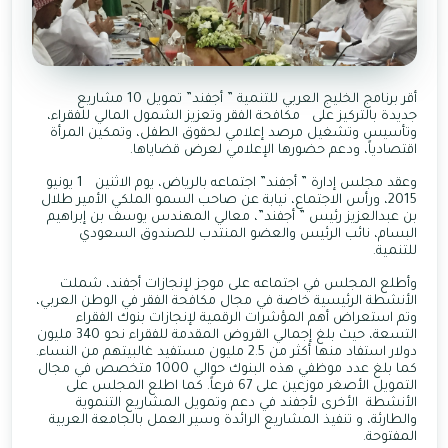
أقر برنامج الخليج العربي للتنمية ” أجفند” تمويل 10 مشاريع
جديدة بالتركيز على مكافحة الفقر وتعزيز الشمول المالي للفقراء،
وتأسيس وتشغيل مرصد إعلامي لحقوق الطفل، وتمكين المرأة
اقتصادياً، ودعم حضورها الإعلامي لعرض قضاياها.
وعقد مجلس إدارة ” أجفند” اجتماعه بالرياض، يوم الاثنين 1 يونيو
2015، ورأس الاجتماع، نيابة عن صاحب السمو الملكي الأمير طلال
بن عبدالعزيز رئيس ” أجفند”، معالي المهندس يوسف بن إبراهيم
البسام، نائب الرئيس والعضو المنتدب للصندوق السعودي
للتنمية.
وأطلع المجلس في اجتماعه على موجز لإنجازات أجفند، شملت
الأنشطة الرئيسية خاصة في مجال مكافحة الفقر في الوطن العربي،
وتم استعراض أهم المؤشرات الرقمية لإنجازات بنوك الفقراء
التسعة، حيث بلغ إجمالي القروض المقدمة للفقراء نحو 340 مليون
دولار استفاد منها أكثر من 2.5 مليون مستفيد غالبيتهم من النساء.
كما بلغ عدد موظفي هذه البنوك حوالي 1000 متخصص في مجال
التمويل الأصغر موزعين على 67 فرعاً. كما اطلع المجلس على
الأنشطة الأخرى لأجفند في دعم وتمويل المشاريع التنموية
والطارئة، و تنفيذ المشاريع الرائدة وسير العمل بالجامعة العربية
المفتوحة.