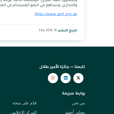
والتجاري، وتساهم في النمو المستدام في المنطقة. ويب
http://www.amf.org.ae/
تاريخ النشر:
14 Feb 2016
تابعنا — جائزة الأمير طلال
روابط سريعة
من نحن
قدّم على منحة
محاور أجفند
المركز الإعلامي