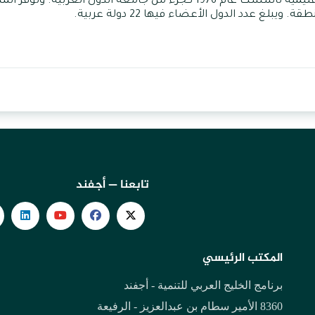
وصندوق النقد العربي: مؤسسة مالية عربية إقليمية تأسست عام 1976 كجزء من ج
لغ عدد الدول الأعضاء فيها 22 دولة عربية.
تابعنا — أجفند
المكتب الرئيسي
برنامج الخليج العربي للتنمية - أجفند
8360 الأمير سطام بن عبدالعزيز - الرفيعة