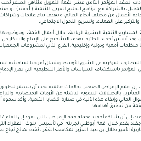
دات لعقد المؤتمر الثامن عشر لقمة التمويل متناهي الصغر تحت شعا
ظبي في الفترة من 14 إلى 17 مارس المقبل، بالشراكة مع برنامج الخليج العربي للتنمية ( 
ادة الأعمال من مختلف أنحاء العالم، و بهدف بناء علاقات وشراكات 
لتركيز على العملاء، وتسريع التحول الاجتماعي.
 لمشاريع التنمية البشرية الريادية، خلال أعمال القمة، وموضوعها هو
الشباب”. وقيمة الجائزة 500.000 دولار، وقد أسس أجفند الجائزة بهدف التشجيع على الإبداع و
 منظمات أممية ودولية وإقليمية، الفرع الثاني لمشروعات الجمعيات
صارف المركزية في الشرق الأوسط وشمال أفريقيا لمناقشة استرات
 المؤتمر باستكشاف السياسات والأطر التنظيمية التي تعزز الإدماج الم
 ، إن قمم الإقراض الصغير تحالفات عالمية يجب أن تستمر لتطويق ال
لمتأثرين بالاختلالات التنموية الناشئة عن الأزمات الاقتصادية والنزاع
وال المالي وإبقاء هذه الآلية في صدارة قضايا التنمية. وأكد سموه 
لقمة من تحقيق أهدافها.
جفند يقدم خلال قمة أبوظبي تجربته في تأسيس بنوك الفقراء التي ت
رة الأمير طلال بن عبد العزيز لمكافحة الفقر ، تقدم نماذج نجاح عديد