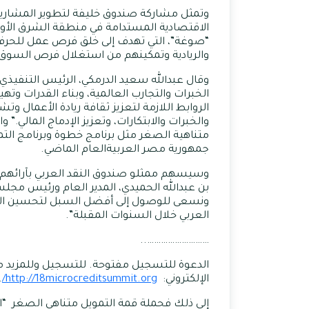
وتمثل مشاركة صندوق خليفة لتطوير المشاريع 
الاقتصادية المستدامة في منطقة الشرق الأو
“صوغة”، التي تهدف إلى خلق فرص عمل للحرفيين
والريادية وتمكينهم من استغلال فرص السوق 
وقال عبدالله سعيد الدرمكي، الرئيس التنفيذ
الخبرات والتجارب العالمية، وبناء القدرات وته
الروابط اللازمة لتعزيز ثقافة ريادة الأعمال و
والخبرات والابتكارات، وتعزيز الإدماج المالي.
متناهية الصغر مثل برنامج خطوة وبرنامج التم
جمهورية مصر العربيةالعام الماضي.
وسيسهم ممثلو صندوق النقد العربي بآرائهم عن 
بن عبدالله الحميدي، المدير العام ورئيس مجل
ونسعى للوصول إلى أفضل السبل لتحسين الإدماج
العربي خلال السنوات المقبلة”.
………………………..
الدعوة للتسجيل مفتوحة. للتسجيل وللمزيد من 
الإلكتروني:
http://18microcreditsummit.org/
.