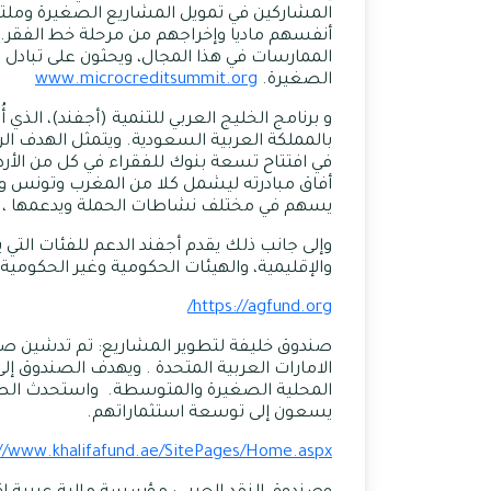
المشاركين في تمويل المشاريع الصغيرة وملت
أنفسهم ماديا وإخراجهم من مرحلة خط الفقر.
الممارسات في هذا المجال، ويحثون على تبادل 
الصغيرة.
www.microcreditsummit.org
بالمملكة العربية السعودية. ويتمثل الهدف ال
في افتتاح تسعة بنوك للفقراء في كل من الأردن
أفاق مبادرته ليشمل كلا من المغرب وتونس وا
يسهم في مختلف نشاطات الحملة ويدعمها ، و
وإلى جانب ذلك يقدم أجفند الدعم للفئات التي
والإقليمية، والهيئات الحكومية وغير الحكومية ف
https://agfund.org/
الامارات العربية المتحدة . ويهدف الصندوق إ
المحلية الصغيرة والمتوسطة. واستحدث الصند
يسعون إلى توسعة استثماراتهم.
://www.khalifafund.ae/SitePages/Home.aspx