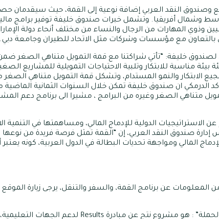
وصندوق النقد العربي إضافة نوعية إلى القمة، حيث سيقدمان حصيلة
سط وشمال أفريقيا. وتشمل خبرات صندوق خليفة توفير برامج مالية
 وذوي المهارات من الرجال والنساء من مختلف أنحاء دولة الإمارات
بالتعاون مع مؤسسات وشركات مثل الاتحاد للطيران وجامعة دبي.
ي لصندوق خليفة: “تأتي شراكتنا مع قمة التمويل متناهي الصغر ض
يئة بيئة مناسبة للابتكار وتلبية الاحتياجات التمويلية للمشاريع ا
تشجيع الابتكار والنمو المستدام، وتشكل قمة التمويل متناهي الصغر 
” واكد الدرمكي ان صندوق خليفة تمكن خلال السنوات الثمانية الماضية 
ويل متناهي الصغر وغيره من البرامج ، مشيرا الى برنامج دعم المش
الاستراتيجيات الدولية للإدماج المالي، ومساهمتها في التنمية الا
س إدارة صندوق النقد العربي، إن “القمة تمثل فرصة فريدة من نوعه
 المالي ومواجهة تحديات البطالة في الدول العربية، كونه يعتبر أح
المعلومات عن برنامج القمة، والسفر والتنقل، يرجى زيارة الموقع
إلى ذلك فحملة قمة التمويل متناهي الصغر “الحملة” : هو م