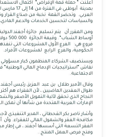
أعلنت ” حملة قمة الإقراض” اكتمال الاستعدا
بمدينة أبو
العربي. وتحضر القمة نخبة من صناع القرار وق
والسياسات لتحسين الخدمات والدعم المادي، وا
ومن المقرر أن يتم تسليم جائزة أجفند الدولية
أوساط 
فروع هي: الفرع الأول المشروعات التي تنفذها
الحكومية، والفرع الرابع لمشروعات الأفراد.
ويستضيف الشركاء المنظمون كبار مسؤولي الم
نقاش “استراتيجيات الإدماج المالي الوطنية” في
الاجتماعية.
وقال الأمير طلال بن عبد العزيز، رئيس أجفند
طوال العقدين الماضيين ، لأن الفقراء هم أكثر ا
النجاح الذي تحقق لآلية التمويل الأصغر والشم
الإمارات العربية المتحدة من شأنها أن تمكن ا
مكافحة الفقر والشمول المالي للفقراء. وأن أ
الفقر التسعة التي أسسها أجفند ، في إطار مبارد
وفتح فرص العمل المنتج..