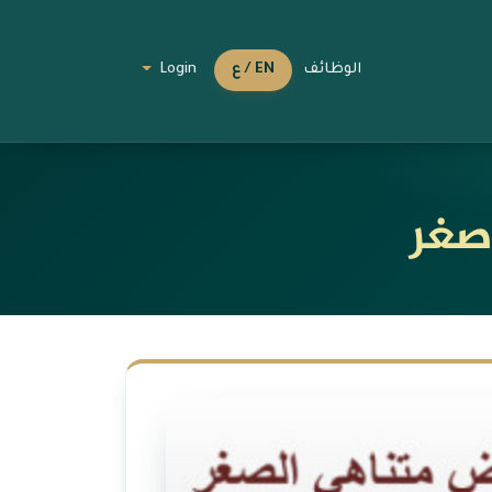
الوظائف
EN / ع
Login
أصغر