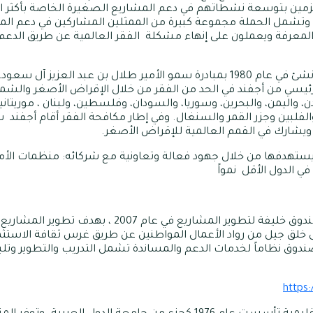
زمين بتوسعة نشطاتهم في دعم المشاريع الصغيرة الخاصة بأكثر ا
 وتشمل الحملة مجموعة كبيرة من الممثلين المشاركين في دعم الم
المعرفة ويعملون على إنهاء مشكلة الفقر العالمية عن طريق الدعم
و برنامج الخليج العربي للتنمية (أجفند)، الذي أُنشئ في عام 1980 بمبادرة سمو الأم
رئيسي من أجفند في الحد من الفقر من خلال الإقراض الأصغر والشمول
، واليمن، والبحرين، وسوريا، والسودان، وفلسطين، ولبنان ، موريتاني
لفلبين وجزر القمر والسنغال. وفي إطار مكافحة الفقر أقام أجفند 
يشارك في القمم العالمية للإقراض الأصغر.
 يستهدفها من خلال جهود فعالة وتعاونية مع شركائه: منظمات الأمم 
ي الدول الأقل نمواً
صندوق خليفة لتطوير المشاريع: تم تدشين صندوق خليفة لت
لى خلق جيل من رواد الأعمال المواطنين عن طريق غرس ثقافة الاستثم
وق نظاماً لخدمات الدعم والمساندة تشمل التدريب والتطوير وتلب
https