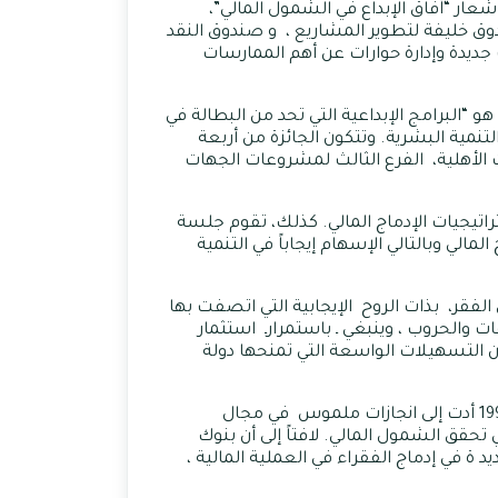
ر “آفاق الإبداع في الشمول المالي”،
أجفند) ، و صندوق خليفة لتطوير المشاريع ، و صندوق النقد
جديدة وإدارة حوارات عن أهم الممارسات
 “البرامج الإبداعية التي تحد من البطالة في
الابتكار في التنمية البشرية. وتتكون الجائزة من أربعة
 الأهلية، الفرع الثالث لمشروعات الجهات
يجيات الإدماج المالي. كذلك، تقوم جلسة
الي وبالتالي الإسهام إيجاباً في التنمية
فقر، بذات الروح الإيجابية التي اتصفت بها
ات والحروب ، وينبغي ـ باستمرارـ استثمار
أن التسهيلات الواسعة التي تمنحها دولة
وأشار ناصر بكر القحطاني ، المدير التنفيذي لأجفند، إلى أن شراكة أجفند وحملة قمة الإقراض ، التي تعود إلى العام 1997 أدت إلى انجازات ملموس في مجال
حقق الشمول المالي. لافتاً إلى أن بنوك
 ة في إدماج الفقراء في العملية المالية ،